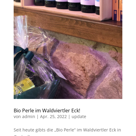
Bio Perle im Waldviertler Eck!
von
admin
|
Apr. 25, 2022
|
update
Seit heute gibts die „Bio Perle“ im Waldviertler Eck in